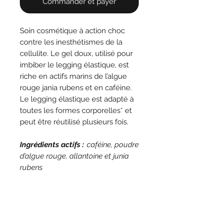
Commander et payer
Soin cosmétique à action choc
contre les inesthétismes de la
cellulite. Le gel doux, utilisé pour
imbiber le legging élastique, est
riche en actifs marins de l’algue
rouge jania rubens et en caféine.
Le legging élastique est adapté à
toutes les formes corporelles* et
peut être réutilisé plusieurs fois.
Ingrédients actifs :
caféine, poudre
d’algue rouge, allantoine et junia
rubens
1 legging + 1 sachet de 120 ml + 1
pantalon en cartène