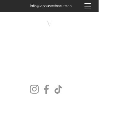
info@lapausevbeaute.ca
450-658-4400
LA PAUSE V BEAUTÉ
Plus qu'un soin, une signature.