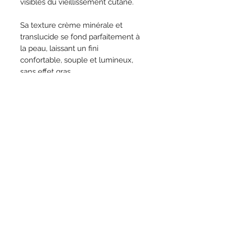
visibles du vieillissement cutané.
Sa texture crème minérale et
translucide se fond parfaitement à
la peau, laissant un fini
confortable, souple et lumineux,
sans effet gras.
Ingrédients :
Oxyde de zinc, extrait
de ginseng, extrait d’aloe vera,
vitamine E, huile d’argan, extrait de
kigelia africana, acide
hyaluronique, extrait de quillaja
saponaria, bisabolol.
La Pause V Beauté