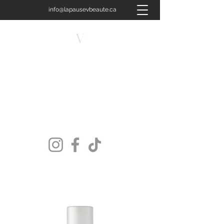
info@lapausevbeaute.ca
450-658-4400
LA PAUSE V BEAUTÉ
Plus qu'un soin, une signature.