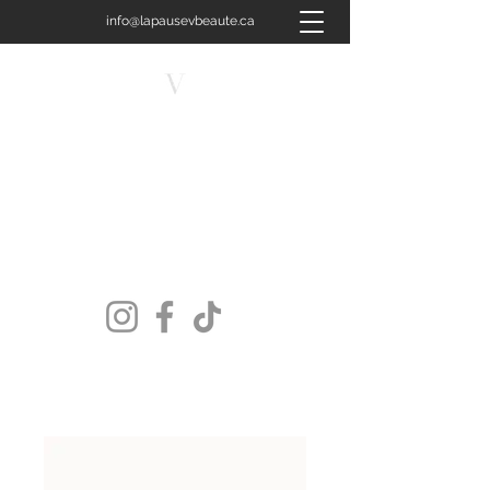
info@lapausevbeaute.ca
450-658-4400
LA PAUSE V BEAUTÉ
Plus qu'un soin, une signature.