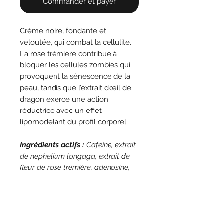
Commander et payer
Crème noire, fondante et
veloutée, qui combat la cellulite.
La rose trémière contribue à
bloquer les cellules zombies qui
provoquent la sénescence de la
peau, tandis que l’extrait d’œil de
dragon exerce une action
réductrice avec un effet
lipomodelant du profil corporel.
Ingrédients actifs :
Caféine, extrait
de nephelium longaga, extrait de
fleur de rose trémière, adénosine,
vitamine E, huile de coco, pierre
ponce, sable volcanique et poudre
de charbon.