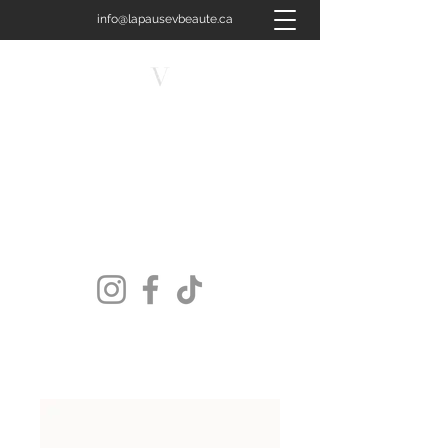
info@lapausevbeaute.ca
450-658-4400
LA PAUSE V BEAUTÉ
Plus qu'un soin, une signature.