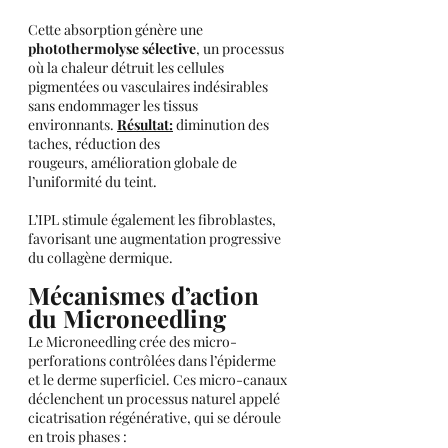
Cette absorption génère une 
photothermolyse sélective
, un processus 
où la chaleur détruit les cellules 
pigmentées ou vasculaires indésirables 
sans endommager les tissus 
environnants. 
Résultat:
 diminution des 
taches, réduction des 
rougeurs, amélioration globale de 
l’uniformité du teint.
L’IPL stimule également les fibroblastes, 
favorisant une augmentation progressive 
du collagène dermique.
Mécanismes d’action 
du Microneedling
Le Microneedling crée des micro-
perforations contrôlées dans l’épiderme 
et le derme superficiel. Ces micro-canaux 
déclenchent un processus naturel appelé 
cicatrisation régénérative, qui se déroule 
en trois phases :