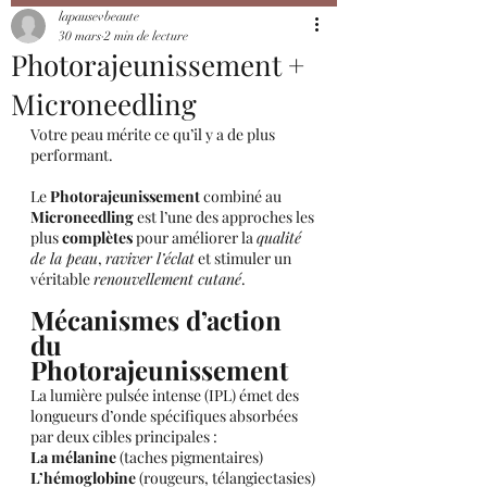
lapausevbeaute
30 mars
2 min de lecture
Photorajeunissement +
Microneedling
Votre peau mérite ce qu’il y a de plus 
performant.
Le 
Photorajeunissement
 combiné au 
Microneedling
 est l’une des approches les 
plus 
complètes
 pour améliorer la 
qualité 
de la peau
, 
raviver l’éclat
 et stimuler un 
véritable 
renouvellement cutané
.
Mécanismes d’action 
du 
Photorajeunissement
La lumière pulsée intense (IPL) émet des 
longueurs d’onde spécifiques absorbées 
par deux cibles principales :
La mélanine
 (taches pigmentaires)
L’hémoglobine
 (rougeurs, télangiectasies)