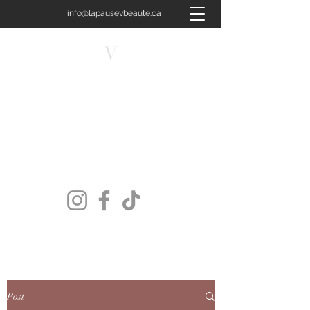
info@lapausevbeaute.ca
450-658-4400
LA PAUSE V BEAUTÉ
Plus qu'un soin, une signature.
Post