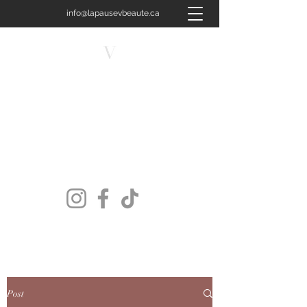
info@lapausevbeaute.ca
450-658-4400
LA PAUSE V BEAUTÉ
Plus qu'un soin, une signature.
Post