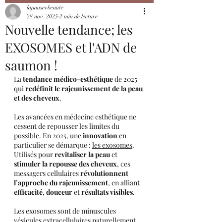
lapausevbeaute
28 nov. 2025
2 min de lecture
Nouvelle tendance; les
EXOSOMES et l'ADN de
saumon !
La 
tendance médico-esthétique
 de 2025 
qui 
redéfinit le rajeunissement de la peau 
et des cheveux
.
Les avancées en médecine esthétique ne 
cessent de repousser les limites du 
possible. En 2025, une 
innovation
 en 
particulier se démarque : 
les exosomes
. 
Utilisés pour 
revitaliser la peau
 et 
stimuler la repousse des cheveux
, ces 
messagers cellulaires 
révolutionnent 
l’approche du rajeunissement
, en alliant 
efficacité
, 
douceur
 et 
résultats visibles
.
Les exosomes sont de minuscules 
vésicules extracellulaires naturellement 