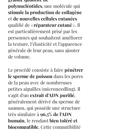
polynucléotides
, une molécule qui 
stimule la production de collagène
et 
de nouvelles cellules cutanées 
qualifié de « 
réparateur cutané
 ». Il 
est particulièrement prisé par les 
personnes qui souhaitent améliorer 
la texture, l’élasticité et l’apparence 
générale de leur peau, sans ajouter 
de volume.
Le procédé consiste à faire 
pénétrer 
le sperme de poisson
 dans les pores 
de la peau avec de nombreuses 
petites aiguilles (microneedling). Il 
s'agit d'un 
extrait d'ADN purifié
, 
généralement dérivé du sperme de 
saumon, qui possède une structure 
très similaire à 
96,5% de l'ADN 
humain
, le rendant 
bien toléré et 
biocompatible
. Cette compatibilité 