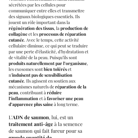
sécrétées par les cellules pour 
communiquer entre elles et transmettre 
des signaux biologiques essentiels. Ils 
jouent un rôle important dans la 
régénération des tissus
, la 
production de 
collagène
 et les 
processus de réparation 
cutanée
. Avec le temps, cette activité 
cellulaire diminue, ce qui peut se traduire 
par une perte d’élasticité, d’hydratation et 
de vitalité de la peau. Puisqu’ils sont 
produits naturellement par l’organisme
, 
les exosomes sont 
bien tolérés
 et 
n’
induisent pas de sensibilisation 
cutanée
. Ils agissent en soutien aux 
mécanismes naturels de 
réparation de la 
peau
, contribuant à 
réduire 
l’inflammation
 et à 
favoriser une peau 
d’apparence plus saine
 à long terme.
L'
ADN de saumon
, lui, est un 
traitement anti-âge
 à la semence 
de saumon qui fait fureur pour sa 
grande quantité de 