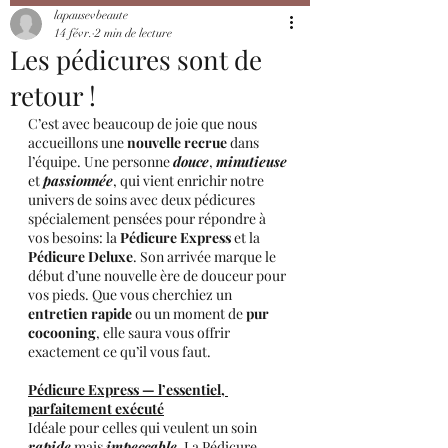
lapausevbeaute
14 févr.
2 min de lecture
Les pédicures sont de
retour !
C’est avec beaucoup de joie que nous 
accueillons une 
nouvelle recrue
 dans 
l’équipe. Une personne 
douce
, 
minutieuse
et 
passionnée
, qui vient enrichir notre 
univers de soins avec deux pédicures 
spécialement pensées pour répondre à 
vos besoins: la 
Pédicure Express
 et la 
Pédicure Deluxe
. Son arrivée marque le 
début d’une nouvelle ère de douceur pour 
vos pieds. Que vous cherchiez un 
entretien rapide
 ou un moment de 
pur 
cocooning
, elle saura vous offrir 
exactement ce qu’il vous faut.
Pédicure Express — l’essentiel, 
parfaitement exécuté
Idéale pour celles qui veulent un soin 
rapide
 mais 
impeccable
. La Pédicure 