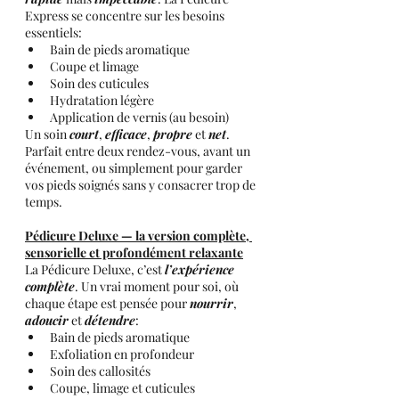
Express se concentre sur les besoins 
essentiels:
Bain de pieds aromatique
Coupe et limage
Soin des cuticules
Hydratation légère
Application de vernis (au besoin)
Un soin 
court
, 
efficace
, 
propre
 et 
net
. 
Parfait entre deux rendez-vous, avant un 
événement, ou simplement pour garder 
vos pieds soignés sans y consacrer trop de 
temps.
Pédicure Deluxe — la version complète, 
sensorielle et profondément relaxante
La Pédicure Deluxe, c’est 
l’expérience 
complète
. Un vrai moment pour soi, où 
chaque étape est pensée pour 
nourrir
, 
adoucir
 et 
détendre
:
Bain de pieds aromatique
Exfoliation en profondeur
Soin des callosités
Coupe, limage et cuticules