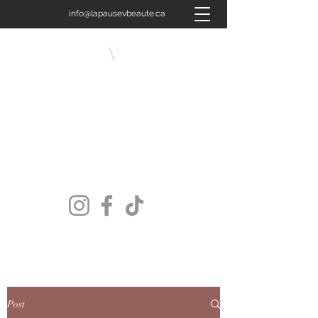
info@lapausevbeaute.ca
450-658-4400
LA PAUSE V BEAUTÉ
Plus qu'un soin, une signature.
Post