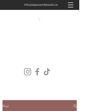
info@lapausevbeaute.ca
450-658-4400
LA PAUSE V BEAUTÉ
Plus qu'un soin, une signature.
Post