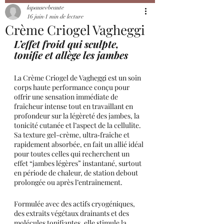
lapausevbeaute
16 juin
1 min de lecture
Crème Criogel Vagheggi
L’effet froid qui sculpte, 
tonifie et allège les jambes
La Crème Criogel de Vagheggi est un soin 
corps haute performance conçu pour 
offrir une sensation immédiate de 
fraîcheur intense tout en travaillant en 
profondeur sur la légèreté des jambes, la 
tonicité cutanée et l’aspect de la cellulite. 
Sa texture gel-crème, ultra‑fraîche et 
rapidement absorbée, en fait un allié idéal 
pour toutes celles qui recherchent un 
effet “jambes légères” instantané, surtout 
en période de chaleur, de station debout 
prolongée ou après l’entraînement.
Formulée avec des actifs cryogéniques, 
des extraits végétaux drainants et des 
molécules tonifiantes, elle stimule la 