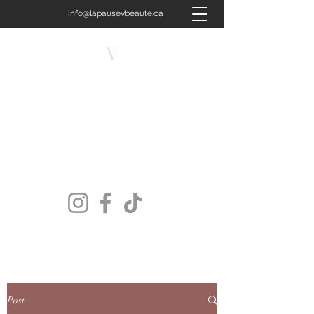
info@lapausevbeaute.ca
450-658-4400
LA PAUSE V BEAUTÉ
Plus qu'un soin, une signature.
Post